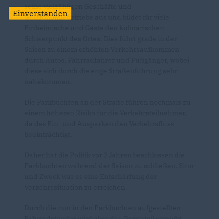
seine vielzähligen Geschäfte und
Einverstanden
Gastronomiebetriebe aus und bildet für viele
Einheimische und Gäste den kulinarischen
Schwerpunkt des Ortes. Dies führt grade in der
Saison zu einem erhöhten Verkehrsaufkommen
durch Autos, Fahrradfahrer und Fußgänger, wobei
diese sich durch die enge Straßenführung sehr
nahekommen.
Die Parkbuchten an der Straße führen nochmals zu
einem höheren Risiko für die Verkehrsteilnehmer,
da das Ein- und Ausparken den Verkehrsfluss
beeinträchtigt.
Daher hat die Politik vor 2 Jahren beschlossen die
Parkbuchten während der Saison zu schließen. Sinn
und Zweck war es eine Entschärfung der
Verkehrssituation zu erreichen.
Durch die nun in den Parkbuchten aufgestellten
Fahrradständer wird aber das Gegenteil erreicht.