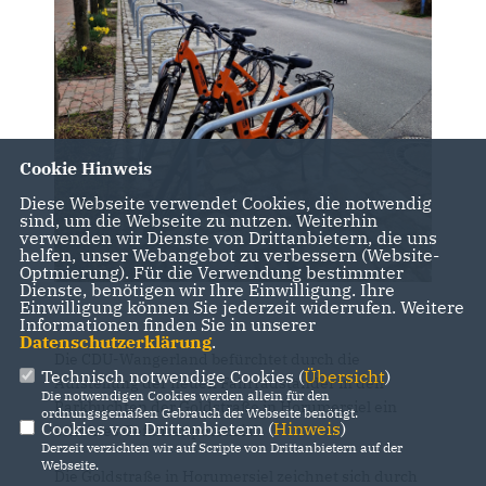
Cookie Hinweis
Diese Webseite verwendet Cookies, die notwendig
sind, um die Webseite zu nutzen. Weiterhin
verwenden wir Dienste von Drittanbietern, die uns
helfen, unser Webangebot zu verbessern (Website-
Optmierung). Für die Verwendung bestimmter
Dienste, benötigen wir Ihre Einwilligung. Ihre
Einwilligung können Sie jederzeit widerrufen. Weitere
Informationen finden Sie in unserer
Datenschutzerklärung
.
Die CDU-Wangerland befürchtet durch die
Technisch notwendige Cookies (
Übersicht
)
Aufstellung der neuen Fahrradständer in den
Die notwendigen Cookies werden allein für den
Parkbuchten der Goldstraße in Horumersiel ein
ordnungsgemäßen Gebrauch der Webseite benötigt.
Cookies von Drittanbietern (
Hinweis
)
erhöhtes Gefahrenpotenzial.
Derzeit verzichten wir auf Scripte von Drittanbietern auf der
Webseite.
Die Goldstraße in Horumersiel zeichnet sich durch