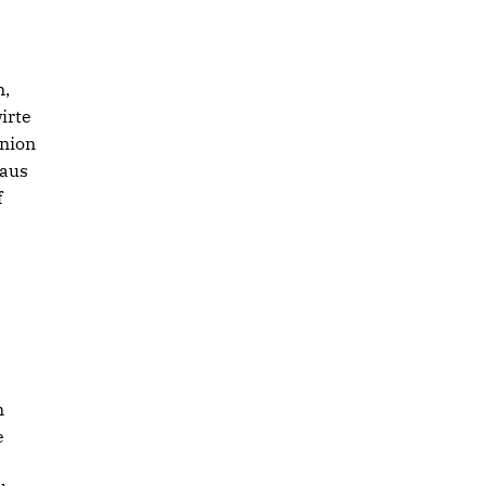
n,
irte
union
 aus
f
n
e