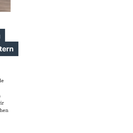
u
tern
de
n
ir
chen