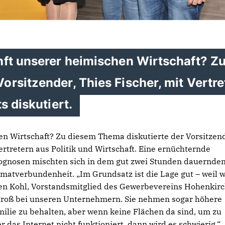
nft unserer heimischen Wirtschaft? Z
rsitzender, Thies Fischer, mit Vertre
s diskutiert.
en Wirtschaft? Zu diesem Thema diskutierte der Vorsitzen
rtretern aus Politik und Wirtschaft. Eine ernüchternde
gnosen mischten sich in dem gut zwei Stunden dauernde
atverbundenheit. „Im Grundsatz ist die Lage gut – weil w
ten Kohl, Vorstandsmitglied des Gewerbevereins Hohenkir
t groß bei unseren Unternehmern. Sie nehmen sogar höhere
ilie zu behalten, aber wenn keine Flächen da sind, um zu
 das Internet nicht funktioniert, dann wird es schwierig.“