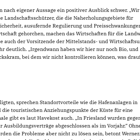
en nach eigener Aussage ein positiver Ausblick schwer. „Wir
te Landschaftsschützer, die die Naherholungsgebiete für
nsicherheit, ausufernde Regulierung und Preisschwankunge
tschaft gehorchen, machen das Wirtschaften für die Landw
 auch der Vorsitzende der Mittelstands- und Wirtschafts
hr deutlich. „Irgendwann haben wir hier nur noch Bio, und
ckskram, bei dem wir nicht kontrollieren können, was drau
iligten, sprechen Standortvorteile wie die Hafenanlagen in
 die touristischen Anziehungspunkte der Küste für eine
nale gibt es laut Havekost auch. „In Friesland wurden gege
r Ausbildungsverträge abgeschlossen als im Vorjahr.“ Ohn
den die Probleme aber nicht zu lösen sein, betont Werner.